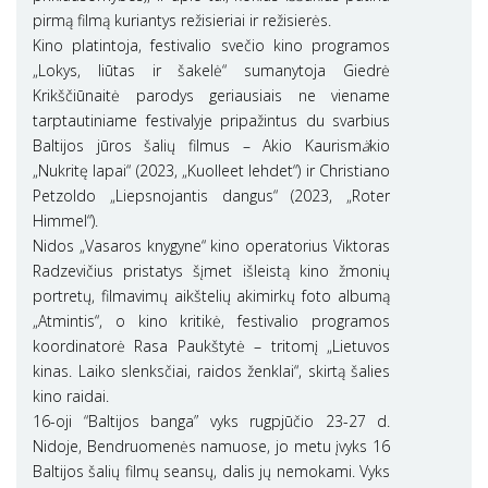
pirmą filmą kuriantys režisieriai ir režisierės.
Kino platintoja, festivalio svečio kino programos
„Lokys, liūtas ir šakelė“ sumanytoja Giedrė
Krikščiūnaitė parodys geriausiais ne viename
tarptautiniame festivalyje pripažintus du svarbius
Baltijos jūros šalių filmus – Akio Kaurism
ä
kio
„Nukritę lapai“ (2023, „Kuolleet lehdet“) ir Christiano
Petzoldo „Liepsnojantis dangus“ (2023, „Roter
Himmel“).
Nidos „Vasaros knygyne“ kino operatorius Viktoras
Radzevičius pristatys šįmet išleistą kino žmonių
portretų, filmavimų aikštelių akimirkų foto albumą
„Atmintis“, o kino kritikė, festivalio programos
koordinatorė Rasa Paukštytė – tritomį „Lietuvos
kinas. Laiko slenksčiai, raidos ženklai“, skirtą šalies
kino raidai.
16-oji “Baltijos banga” vyks rugpjūčio 23-27 d.
Nidoje, Bendruomenės namuose, jo metu įvyks 16
Baltijos šalių filmų seansų, dalis jų nemokami. Vyks