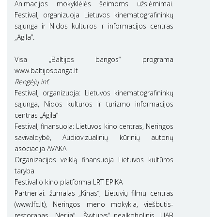
Animacijos mokyklėlės šeimoms užsiėmimai.
Festivalį organizuoja Lietuvos kinematografininkų
sąjunga ir Nidos kultūros ir informacijos centras
„Agila“.
Visa „Baltijos bangos“ programa
www.baltijosbanga.lt
Rengėjų inf.
Festivalį organizuoja: Lietuvos kinematografininkų
sąjunga, Nidos kultūros ir turizmo informacijos
centras „Agila“
Festivalį finansuoja: Lietuvos kino centras, Neringos
savivaldybė, Audiovizualinių kūrinių autorių
asociacija AVAKA
Organizacijos veiklą finansuoja Lietuvos kultūros
taryba
Festivalio kino platforma LRT EPIKA
Partneriai: žurnalas „Kinas“, Lietuvių filmų centras
(www.lfc.lt), Neringos meno mokykla, viešbutis-
restoranas „Nerija“, „Švyturys“ nealkoholinis, UAB