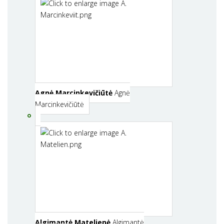
Agnė Marcinkevičiūtė
Agnė
Marcinkevičiūtė
Algimantė Matelienė
Algimantė