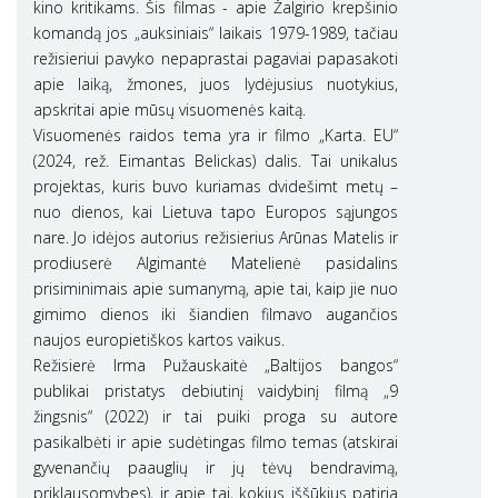
kino kritikams. Šis filmas - apie Žalgirio krepšinio
komandą jos „auksiniais“ laikais 1979-1989, tačiau
režisieriui pavyko nepaprastai pagaviai papasakoti
apie laiką, žmones, juos lydėjusius nuotykius,
apskritai apie mūsų visuomenės kaitą.
Visuomenės raidos tema yra ir filmo „Karta. EU“
(2024, rež. Eimantas Belickas) dalis. Tai unikalus
projektas, kuris buvo kuriamas dvidešimt metų –
nuo dienos, kai Lietuva tapo Europos sąjungos
nare. Jo idėjos autorius režisierius Arūnas Matelis ir
prodiuserė Algimantė Matelienė pasidalins
prisiminimais apie sumanymą, apie tai, kaip jie nuo
gimimo dienos iki šiandien filmavo augančios
naujos europietiškos kartos vaikus.
Režisierė Irma Pužauskaitė „Baltijos bangos“
publikai pristatys debiutinį vaidybinį filmą „9
žingsnis“ (2022) ir tai puiki proga su autore
pasikalbėti ir apie sudėtingas filmo temas (atskirai
gyvenančių paauglių ir jų tėvų bendravimą,
priklausomybes), ir apie tai, kokius iššūkius patiria