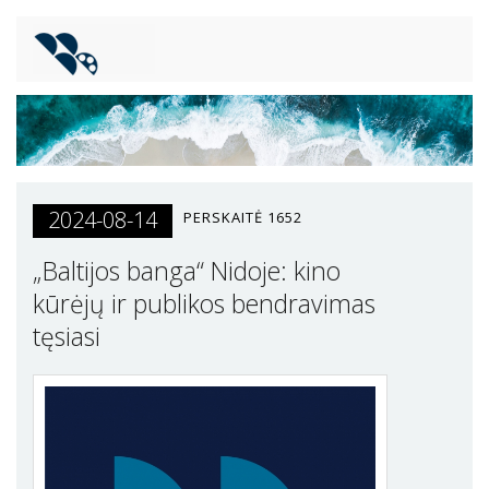
2024-08-14
PERSKAITĖ
1652
„Baltijos banga“ Nidoje: kino
kūrėjų ir publikos bendravimas
tęsiasi