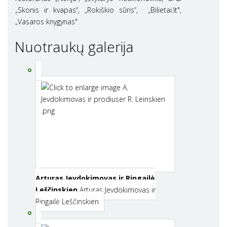
„Skonis ir kvapas“, „Rokiškio sūris“, „Bilietai.lt",
„Vasaros knygynas"
Nuotraukų galerija
Arturas Jevdokimovas ir Ringailė
Leščinskien
Arturas Jevdokimovas ir
Ringailė Leščinskien