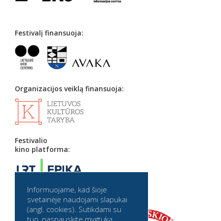
Festivalį finansuoja:
Organizacijos veiklą finansuoja:
Festivalio
kino platforma:
Informuojame, kad šioje
Partneriai:
svetainėje naudojami slapukai
(angl. cookies). Sutikdami su
tuo, paspauskite mygtuką