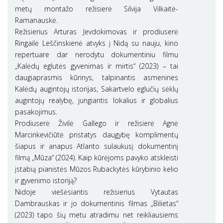
metų montažo režisierė Silvija Vilkaitė-
Ramanauskė.
Režisierius Arturas Jevdokimovas ir prodiuserė
Ringailė Leščinskienė atvyks į Nidą su nauju, kino
repertuare dar nerodytu dokumentiniu filmu
„Kalėdų eglutės gyvenimas ir mirtis“ (2023) – tai
daugiaprasmis kūrinys, talpinantis asmenines
Kalėdų augintojų istorijas, Sakartvelo eglučių sėklų
augintojų realybę, jungiantis lokalius ir globalius
pasakojimus.
Prodiuserė Živilė Gallego ir režisierė Agnė
Marcinkevičiūtė pristatys daugybę komplimentų
šiapus ir anapus Atlanto sulaukusį dokumentinį
filmą „Mūza“ (2024). Kaip kūrėjoms pavyko atskleisti
įstabią pianistės Mūzos Rubackytės kūrybinio kelio
ir gyvenimo istoriją?
Nidoje viešėsiantis režisierius Vytautas
Dambrauskas ir jo dokumentinis filmas „Bilietas“
(2023) tapo šių metu atradimu net reikliausiems