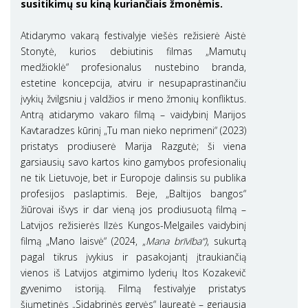
susitikimų su kiną kuriančiais žmonėmis.
Atidarymo vakarą festivalyje viešės režisierė Aistė
Stonytė, kurios debiutinis filmas „Mamutų
medžioklė“ profesionalus nustebino branda,
estetine koncepcija, atviru ir nesupaprastinančiu
įvykių žvilgsniu į valdžios ir meno žmonių konfliktus.
Antrą atidarymo vakaro filmą – vaidybinį Marijos
Kavtaradzes kūrinį „Tu man nieko neprimeni“ (2023)
pristatys prodiuserė Marija Razgutė; ši viena
garsiausių savo kartos kino gamybos profesionalių
ne tik Lietuvoje, bet ir Europoje dalinsis su publika
profesijos paslaptimis. Beje, „Baltijos bangos“
žiūrovai išvys ir dar vieną jos prodiusuotą filmą –
Latvijos režisierės Ilzės Kungos-Melgailes vaidybinį
filmą „Mano laisvė“ (2024, „
Mana brīvība“)
, sukurtą
pagal tikrus įvykius ir pasakojantį įtraukiančią
vienos iš Latvijos atgimimo lyderių Itos Kozakevič
gyvenimo istoriją. Filmą festivalyje pristatys
šiųmetinės „Sidabrinės gervės“ laureatė – geriausia