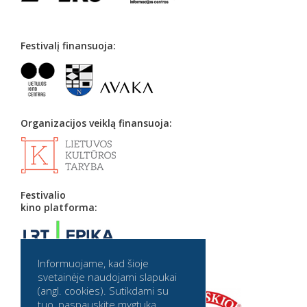
Festivalį finansuoja:
Organizacijos veiklą finansuoja:
Festivalio
kino platforma:
Informuojame, kad šioje
Partneriai:
svetainėje naudojami slapukai
(angl. cookies). Sutikdami su
tuo, paspauskite mygtuką