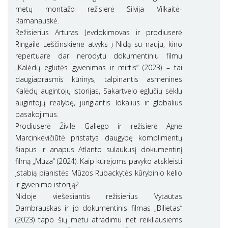
metų montažo režisierė Silvija Vilkaitė-
Ramanauskė.
Režisierius Arturas Jevdokimovas ir prodiuserė
Ringailė Leščinskienė atvyks į Nidą su nauju, kino
repertuare dar nerodytu dokumentiniu filmu
„Kalėdų eglutės gyvenimas ir mirtis“ (2023) – tai
daugiaprasmis kūrinys, talpinantis asmenines
Kalėdų augintojų istorijas, Sakartvelo eglučių sėklų
augintojų realybę, jungiantis lokalius ir globalius
pasakojimus.
Prodiuserė Živilė Gallego ir režisierė Agnė
Marcinkevičiūtė pristatys daugybę komplimentų
šiapus ir anapus Atlanto sulaukusį dokumentinį
filmą „Mūza“ (2024). Kaip kūrėjoms pavyko atskleisti
įstabią pianistės Mūzos Rubackytės kūrybinio kelio
ir gyvenimo istoriją?
Nidoje viešėsiantis režisierius Vytautas
Dambrauskas ir jo dokumentinis filmas „Bilietas“
(2023) tapo šių metu atradimu net reikliausiems