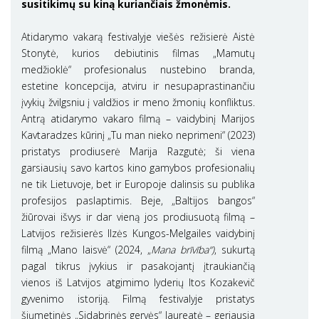
susitikimų su kiną kuriančiais žmonėmis.
Atidarymo vakarą festivalyje viešės režisierė Aistė
Stonytė, kurios debiutinis filmas „Mamutų
medžioklė“ profesionalus nustebino branda,
estetine koncepcija, atviru ir nesupaprastinančiu
įvykių žvilgsniu į valdžios ir meno žmonių konfliktus.
Antrą atidarymo vakaro filmą – vaidybinį Marijos
Kavtaradzes kūrinį „Tu man nieko neprimeni“ (2023)
pristatys prodiuserė Marija Razgutė; ši viena
garsiausių savo kartos kino gamybos profesionalių
ne tik Lietuvoje, bet ir Europoje dalinsis su publika
profesijos paslaptimis. Beje, „Baltijos bangos“
žiūrovai išvys ir dar vieną jos prodiusuotą filmą –
Latvijos režisierės Ilzės Kungos-Melgailes vaidybinį
filmą „Mano laisvė“ (2024, „
Mana brīvība“)
, sukurtą
pagal tikrus įvykius ir pasakojantį įtraukiančią
vienos iš Latvijos atgimimo lyderių Itos Kozakevič
gyvenimo istoriją. Filmą festivalyje pristatys
šiųmetinės „Sidabrinės gervės“ laureatė – geriausia