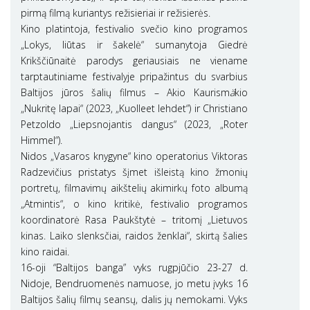
pirmą filmą kuriantys režisieriai ir režisierės.
Kino platintoja, festivalio svečio kino programos
„Lokys, liūtas ir šakelė“ sumanytoja Giedrė
Krikščiūnaitė parodys geriausiais ne viename
tarptautiniame festivalyje pripažintus du svarbius
Baltijos jūros šalių filmus – Akio Kaurism
ä
kio
„Nukritę lapai“ (2023, „Kuolleet lehdet“) ir Christiano
Petzoldo „Liepsnojantis dangus“ (2023, „Roter
Himmel“).
Nidos „Vasaros knygyne“ kino operatorius Viktoras
Radzevičius pristatys šįmet išleistą kino žmonių
portretų, filmavimų aikštelių akimirkų foto albumą
„Atmintis“, o kino kritikė, festivalio programos
koordinatorė Rasa Paukštytė – tritomį „Lietuvos
kinas. Laiko slenksčiai, raidos ženklai“, skirtą šalies
kino raidai.
16-oji “Baltijos banga” vyks rugpjūčio 23-27 d.
Nidoje, Bendruomenės namuose, jo metu įvyks 16
Baltijos šalių filmų seansų, dalis jų nemokami. Vyks