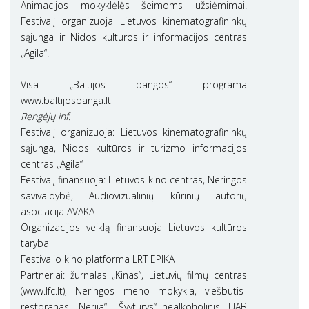
Animacijos mokyklėlės šeimoms užsiėmimai.
Festivalį organizuoja Lietuvos kinematografininkų
sąjunga ir Nidos kultūros ir informacijos centras
„Agila“.
Visa „Baltijos bangos“ programa
www.baltijosbanga.lt
Rengėjų inf.
Festivalį organizuoja: Lietuvos kinematografininkų
sąjunga, Nidos kultūros ir turizmo informacijos
centras „Agila“
Festivalį finansuoja: Lietuvos kino centras, Neringos
savivaldybė, Audiovizualinių kūrinių autorių
asociacija AVAKA
Organizacijos veiklą finansuoja Lietuvos kultūros
taryba
Festivalio kino platforma LRT EPIKA
Partneriai: žurnalas „Kinas“, Lietuvių filmų centras
(www.lfc.lt), Neringos meno mokykla, viešbutis-
restoranas „Nerija“, „Švyturys“ nealkoholinis, UAB