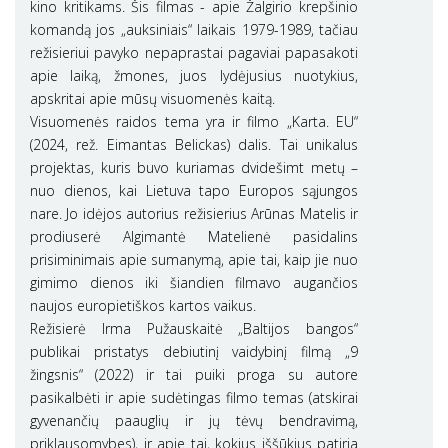
kino kritikams. Šis filmas - apie Žalgirio krepšinio
komandą jos „auksiniais“ laikais 1979-1989, tačiau
režisieriui pavyko nepaprastai pagaviai papasakoti
apie laiką, žmones, juos lydėjusius nuotykius,
apskritai apie mūsų visuomenės kaitą.
Visuomenės raidos tema yra ir filmo „Karta. EU“
(2024, rež. Eimantas Belickas) dalis. Tai unikalus
projektas, kuris buvo kuriamas dvidešimt metų –
nuo dienos, kai Lietuva tapo Europos sąjungos
nare. Jo idėjos autorius režisierius Arūnas Matelis ir
prodiuserė Algimantė Matelienė pasidalins
prisiminimais apie sumanymą, apie tai, kaip jie nuo
gimimo dienos iki šiandien filmavo augančios
naujos europietiškos kartos vaikus.
Režisierė Irma Pužauskaitė „Baltijos bangos“
publikai pristatys debiutinį vaidybinį filmą „9
žingsnis“ (2022) ir tai puiki proga su autore
pasikalbėti ir apie sudėtingas filmo temas (atskirai
gyvenančių paauglių ir jų tėvų bendravimą,
priklausomybes), ir apie tai, kokius iššūkius patiria