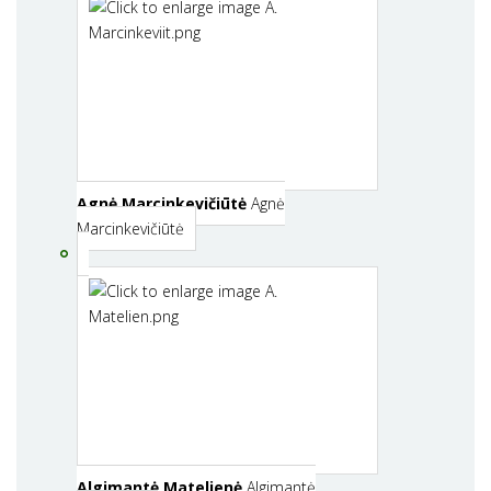
Agnė Marcinkevičiūtė
Agnė
Marcinkevičiūtė
Algimantė Matelienė
Algimantė