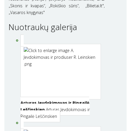
„Skonis ir kvapas“, „Rokiškio sūris“, „Bilietai.lt",
„Vasaros knygynas"
Nuotraukų galerija
Arturas Jevdokimovas ir Ringailė
Leščinskien
Arturas Jevdokimovas ir
Ringailė Leščinskien