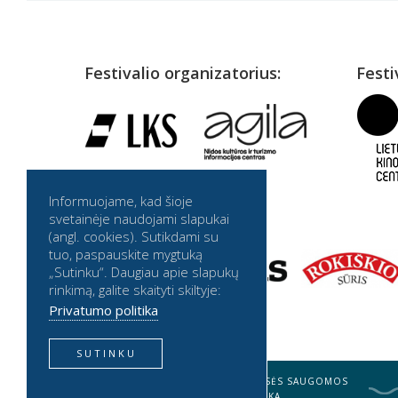
Festivalio organizatorius:
Festi
Informuojame, kad šioje
Partneriai:
svetainėje naudojami slapukai
(angl. cookies). Sutikdami su
tuo, paspauskite mygtuką
„Sutinku“. Daugiau apie slapukų
rinkimą, galite skaityti skiltyje:
Privatumo politika
SUTINKU
2026 © BALTIJOS BANGA. VISOS TEISĖS SAUGOMOS
BALTIJOS BANGA PRIVATUMO POLITIKA