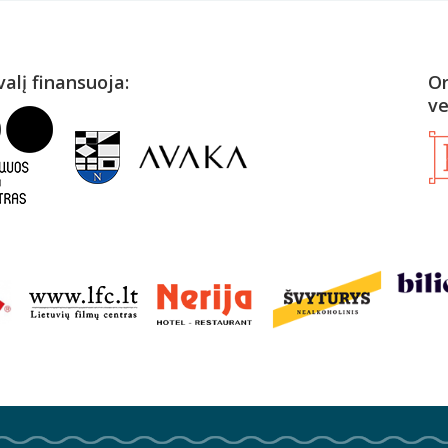
valį finansuoja:
Or
ve