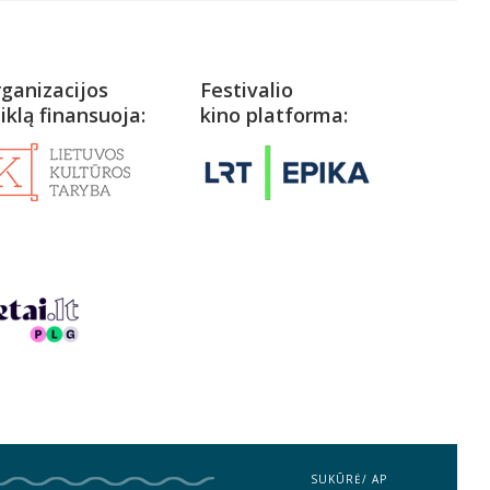
ganizacijos
Festivalio
iklą finansuoja:
kino platforma:
SUKŪRĖ/
AP