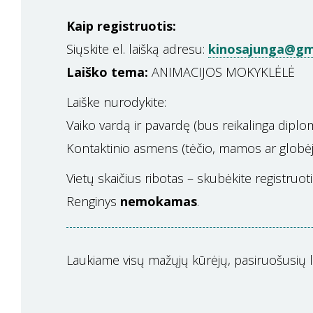
Kaip registruotis:
Siųskite el. laišką adresu:
kinosajunga@gm
Laiško tema:
ANIMACIJOS MOKYKLĖLĖ
Laiške nurodykite:
Vaiko vardą ir pavardę (bus reikalinga diplo
Kontaktinio asmens (tėčio, mamos ar globėjo)
Vietų skaičius ribotas – skubėkite registruoti
Renginys
nemokamas
.
Laukiame visų mažųjų kūrėjų, pasiruošusių le