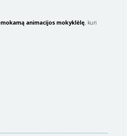
emokamą animacijos mokyklėlę
, kuri