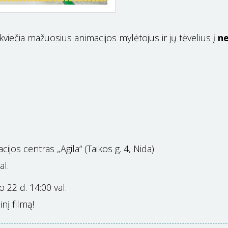
kviečia mažuosius animacijos mylėtojus ir jų tėvelius į
n
:
ijos centras „Agila“ (Taikos g. 4, Nida)
al.
 22 d. 14:00 val.
nį filmą!