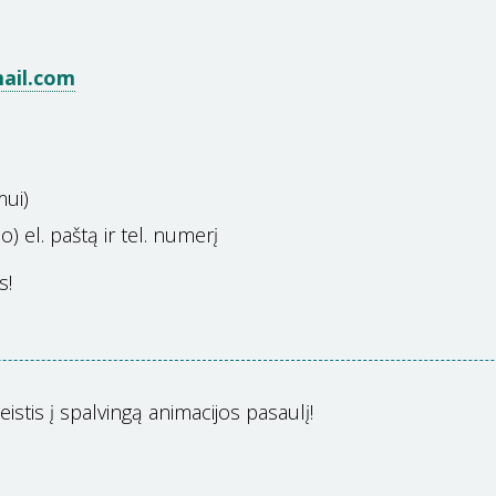
ail.com
mui)
 el. paštą ir tel. numerį
s!
istis į spalvingą animacijos pasaulį!