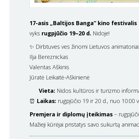
17-asis „Baltijos Banga“ kino festivalis
vyks
rugpjūčio 19–20 d.
Nidoje!
✨ Dirbtuves ves žinomi Lietuvos animatoriai
Ilja Bereznickas
Valentas Aškinis
Jūratė Leikaitė-Aškinienė
Vieta:
Nidos kultūros ir turizmo informac
⏰
Laikas:
rugpjūčio 19 ir 20 d., nuo 10:00 v
Premjera ir diplomų įteikimas
– rugpjūčio
Mažieji kūrėjai pristatys savo sukurtą animaci