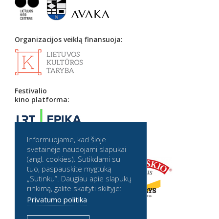
Organizacijos veiklą finansuoja:
Festivalio
kino platforma:
Informuojame, kad šioje
Partneriai:
svetainėje naudojami slapukai
(angl. cookies). Sutikdami su
tuo, paspauskite mygtuką
„Sutinku“. Daugiau apie slapukų
rinkimą, galite skaityti skiltyje:
Privatumo politika