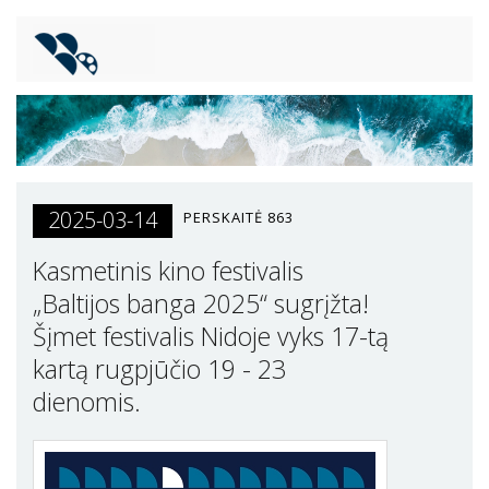
2025-03-14
PERSKAITĖ
863
Kasmetinis kino festivalis
„Baltijos banga 2025“ sugrįžta!
Šįmet festivalis Nidoje vyks 17-tą
kartą rugpjūčio 19 - 23
dienomis.