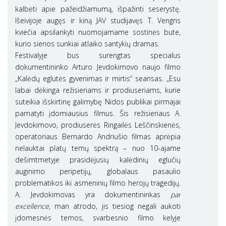
kalbėti apie pažeidžiamumą, išpažinti seserystę.
Išeivijoje augęs ir kiną JAV studijavęs T. Vengris
kviečia apsilankyti nuomojamame sostinės bute,
kurio sienos sunkiai atlaiko santykių dramas.
Festivalyje bus surengtas specialus
dokumentininko Arturo Jevdokimovo naujo filmo
„Kalėdų eglutės gyvenimas ir mirtis“ seansas. „Esu
labai dėkinga režisieriams ir prodiuseriams, kurie
suteikia išskirtinę galimybę Nidos publikai pirmajai
pamatyti įdomiausius filmus. Šis režisieriaus A.
Jevdokimovo, prodiuserės Ringailės Leščinskienės,
operatoriaus Bernardo Andriušio filmas aprėpia
nelauktai platų temų spektrą – nuo 10-ajame
dešimtmetyje prasidėjusių kalėdinių eglučių
auginimo peripetijų, globalaus pasaulio
problematikos iki asmeninių filmo herojų tragedijų.
A. Jevdokimovas yra dokumentininkas
par
excellence
, man atrodo, jis tiesiog negali aukoti
įdomesnės temos, svarbesnio filmo kelyje