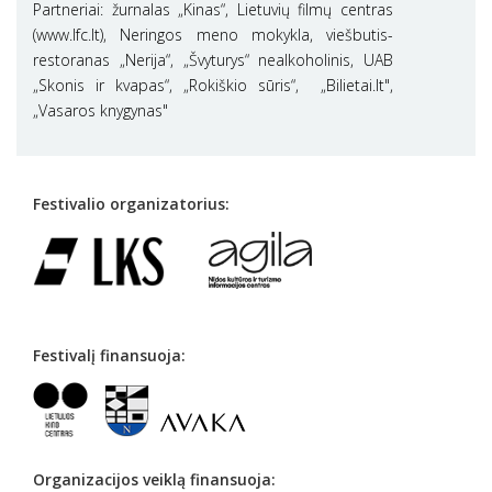
Partneriai: žurnalas „Kinas“, Lietuvių filmų centras
(www.lfc.lt), Neringos meno mokykla, viešbutis-
restoranas „Nerija“, „Švyturys“ nealkoholinis, UAB
„Skonis ir kvapas“, „Rokiškio sūris“, „Bilietai.lt",
„Vasaros knygynas"
Festivalio organizatorius:
Festivalį finansuoja:
Organizacijos veiklą finansuoja: