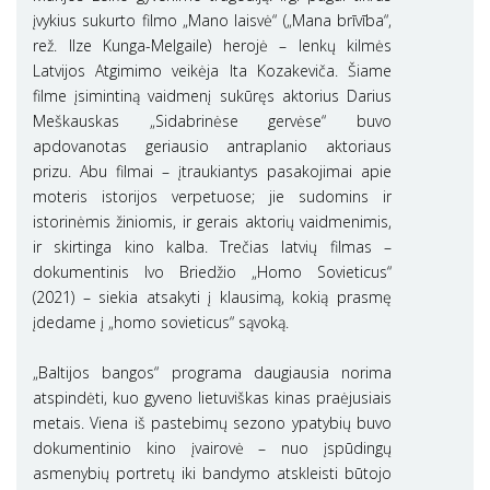
įvykius sukurto filmo „Mano laisvė“ („Mana brīvība“,
rež. Ilze Kunga-Melgaile) herojė – lenkų kilmės
Latvijos Atgimimo veikėja Ita Kozakeviča. Šiame
filme įsimintiną vaidmenį sukūręs aktorius Darius
Meškauskas „Sidabrinėse gervėse“ buvo
apdovanotas geriausio antraplanio aktoriaus
prizu. Abu filmai – įtraukiantys pasakojimai apie
moteris istorijos verpetuose; jie sudomins ir
istorinėmis žiniomis, ir gerais aktorių vaidmenimis,
ir skirtinga kino kalba. Trečias latvių filmas ­–
dokumentinis Ivo Briedžio „Homo Sovieticus“
(2021) – siekia atsakyti į klausimą, kokią prasmę
įdedame į „homo sovieticus“ sąvoką.
„Baltijos bangos“ programa daugiausia norima
atspindėti, kuo gyveno lietuviškas kinas praėjusiais
metais. Viena iš pastebimų sezono ypatybių buvo
dokumentinio kino įvairovė – nuo įspūdingų
asmenybių portretų iki bandymo atskleisti būtojo