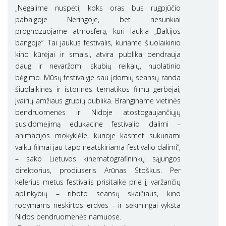
„Negalime nuspėti, koks oras bus rugpjūčio
pabaigoje Neringoje, bet nesunkiai
prognozuojame atmosferą, kuri laukia „Baltijos
bangoje“. Tai jaukus festivalis, kuriame šiuolaikinio
kino kūrėjai ir smalsi, atvira publika bendrauja
daug ir nevaržomi skubių reikalų, nuolatinio
bėgimo. Mūsų festivalyje sau įdomių seansų randa
šiuolaikinės ir istorinės tematikos filmų gerbėjai,
įvairių amžiaus grupių publika. Branginame vietinės
bendruomenės ir Nidoje atostogaujančiųjų
susidomėjimą edukacine festivalio dalimi –
animacijos mokyklėle, kurioje kasmet sukuriami
vaikų filmai jau tapo neatskiriama festivalio dalimi“,
– sako Lietuvos kinematografininkų sąjungos
direktorius, prodiuseris Arūnas Stoškus. Per
kelerius metus festivalis prisitaikė prie jį varžančių
aplinkybių – riboto seansų skaičiaus, kino
rodymams neskirtos erdvės – ir sėkmingai vyksta
Nidos bendruomenės namuose.