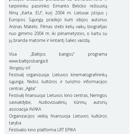
tarpininku pasirinko Eimanto Belicko režisuotą
filmą „Karta. EU“, kurį 2004 m. Lietuvai įstojus į
Europos Sąjungą pradėjo kurti idėjos autorius
Arūnas Matelis. Filmas stebi kelių vaikų biografijas
nuo gimimo 2004 m. iki pilnametystės, o kartu su
jų branda matome ir kintantį šalies vaizdą.
Visa „Baltijos bangos“ programa
www.baltijosbanga.lt
Rengėjų inf.
Festivalį organizuoja: Lietuvos kinematografininkų
sąjunga, Nidos kultūros ir turizmo informacijos
centras „Agila“
Festivalį finansuoja: Lietuvos kino centras, Neringos
savivaldybė, Audiovizualinių kūrinių autorių
asociacija AVAKA
Organizacijos veiklą finansuoja Lietuvos kultūros
taryba
Festivalio kino platforma LRT EPIKA