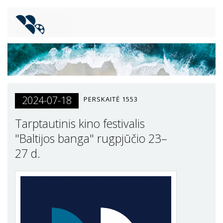
2024-07-18
PERSKAITĖ
1553
Tarptautinis kino festivalis
"Baltijos banga" rugpjūčio 23–
27 d.