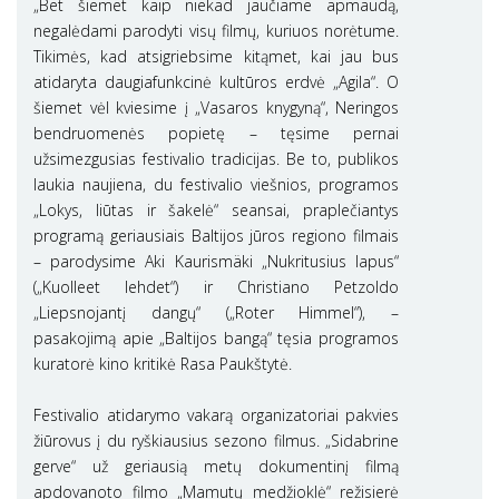
„Bet šiemet kaip niekad jaučiame apmaudą,
negalėdami parodyti visų filmų, kuriuos norėtume.
Tikimės, kad atsigriebsime kitąmet, kai jau bus
atidaryta daugiafunkcinė kultūros erdvė „Agila“. O
šiemet vėl kviesime į „Vasaros knygyną“, Neringos
bendruomenės popietę – tęsime pernai
užsimezgusias festivalio tradicijas. Be to, publikos
laukia naujiena, du festivalio viešnios, programos
„Lokys, liūtas ir šakelė“ seansai, praplečiantys
programą geriausiais Baltijos jūros regiono filmais
– parodysime Aki Kaurismäki „Nukritusius lapus“
(„Kuolleet lehdet“) ir Christiano Petzoldo
„Liepsnojantį dangų“ („Roter Himmel“), –
pasakojimą apie „Baltijos bangą“ tęsia programos
kuratorė kino kritikė Rasa Paukštytė.
Festivalio atidarymo vakarą organizatoriai pakvies
žiūrovus į du ryškiausius sezono filmus. „Sidabrine
gerve“ už geriausią metų dokumentinį filmą
apdovanoto filmo „Mamutų medžioklė“ režisierė