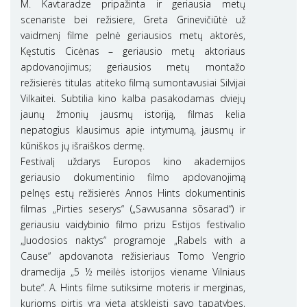
M. Kavtaradze pripažinta ir geriausia metų
scenariste bei režisiere, Greta Grinevičiūtė už
vaidmenį filme pelnė geriausios metų aktorės,
Kęstutis Cicėnas – geriausio metų aktoriaus
apdovanojimus; geriausios metų montažo
režisierės titulas atiteko filmą sumontavusiai Silvijai
Vilkaitei. Subtilia kino kalba pasakodamas dviejų
jaunų žmonių jausmų istoriją, filmas kelia
nepatogius klausimus apie intymumą, jausmų ir
kūniškos jų išraiškos dermę.
Festivalį uždarys Europos kino akademijos
geriausio dokumentinio filmo apdovanojimą
pelnęs estų režisierės Annos Hints dokumentinis
filmas „Pirties seserys“ („Savvusanna sõsarad“) ir
geriausiu vaidybinio filmo prizu Estijos festivalio
„Juodosios naktys“ programoje „Rabels with a
Cause“ apdovanota režisieriaus Tomo Vengrio
dramedija „5 ½ meilės istorijos viename Vilniaus
bute“. A. Hints filme sutiksime moteris ir merginas,
kurioms pirtis yra vieta atskleisti savo tapatybes,