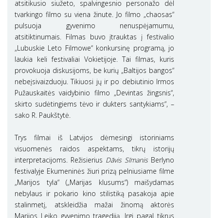
atsitikusio siužeto, spalvingesnio personažo dėl
tvarkingo filmo su viena žinute. Jo filmo „chaosas“
pulsuoja gyvenimo nenuspėjamumu,
atsitiktinumais. Filmas buvo įtrauktas į festivalio
„Lubuskie Leto Filmowe“ konkursinę programą, jo
laukia keli festivaliai Vokietijoje. Tai filmas, kuris
provokuoja diskusijoms, be kurių „Baltijos bangos“
nebeįsivaizduoju. Tikiuosi jų ir po debiutinio Irmos
Pužauskaitės vaidybinio filmo „Devintas žingsnis“,
skirto sudėtingiems tėvo ir dukters santykiams“, –
sako R. Paukštytė.
Trys filmai iš Latvijos dėmesingi istoriniams
visuomenės raidos aspektams, tikrų istorijų
interpretacijoms. Režisierius
Dāvis Sīmanis
Berlyno
festivalyje Ekumeninės žiuri prizą pelniusiame filme
„Marijos tyla“ („Marijas klusums“) maišydamas
nebylaus ir pokario kino stilistiką pasakoja apie
stalinmetį, atskleidžia mažai žinomą aktorės
Marijos Leiko gyvenimo tragediją. Irgi pagal tikrus