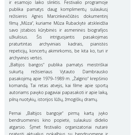
ir esamojo laiko slinktis. Festivalio programoje
publika pamatys daug komplimentų sulaukusį
režisierės Agnės Marcinkevičiūtės dokumentinį
filmą „Mūza“, kuriame Mūza Rubackytė atskleidžia
savo įstabios kūrybinės ir asmeninės biografijos
užkulisius. Šis intriguojantis pasakojimas
praturtintas archyviniais kadrais, pianistės
repeticijų, koncertų akimirkomis, be kita ko, turi ir
archyvinės vertės.
„Baltijos bangos“ publika pamatys meistriškai
sukurtą režisieriaus Vytauto Dambrausko
pasakojimą apie 1979–1989 m. „Žalgirio“ krepšinio
komandą. Tai retas atvejis, kai filme apie sportą
autoriams pavyko pagaviai papasakoti ir apie laiką,
pilną nuotykių, istorijos lūžių, žmogiškų dramų.
Pernai „Baltijos bangoje“ pirmą kartą įvyko
bendruomenės kino popietė, sulaukusi didelio
atgarsio. Šįmet festivalio organizatoriai nutarė
pratęsti aktualius pokalbius su bendruomene ir