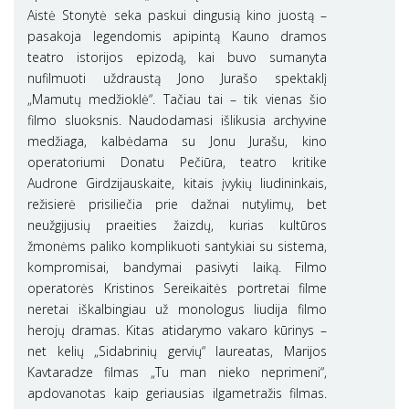
Aistė Stonytė seka paskui dingusią kino juostą –
pasakoja legendomis apipintą Kauno dramos
teatro istorijos epizodą, kai buvo sumanyta
nufilmuoti uždraustą Jono Jurašo spektaklį
„Mamutų medžioklė“. Tačiau tai – tik vienas šio
filmo sluoksnis. Naudodamasi išlikusia archyvine
medžiaga, kalbėdama su Jonu Jurašu, kino
operatoriumi Donatu Pečiūra, teatro kritike
Audrone Girdzijauskaite, kitais įvykių liudininkais,
režisierė prisiliečia prie dažnai nutylimų, bet
neužgijusių praeities žaizdų, kurias kultūros
žmonėms paliko komplikuoti santykiai su sistema,
kompromisai, bandymai pasivyti laiką. Filmo
operatorės Kristinos Sereikaitės portretai filme
neretai iškalbingiau už monologus liudija filmo
herojų dramas. Kitas atidarymo vakaro kūrinys –
net kelių „Sidabrinių gervių“ laureatas, Marijos
Kavtaradze filmas „Tu man nieko neprimeni“,
apdovanotas kaip geriausias ilgametražis filmas.