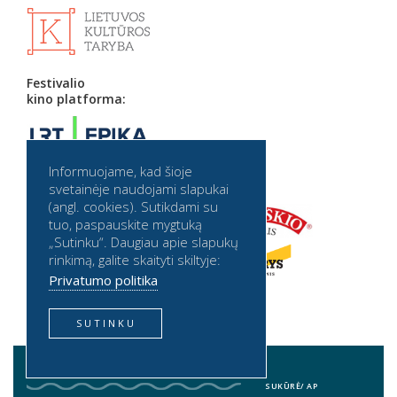
Festivalio
kino platforma:
Informuojame, kad šioje
Partneriai:
svetainėje naudojami slapukai
(angl. cookies). Sutikdami su
tuo, paspauskite mygtuką
„Sutinku“. Daugiau apie slapukų
rinkimą, galite skaityti skiltyje:
Privatumo politika
SUTINKU
2026 © BALTIJOS BANGA. VISOS TEISĖS SAUGOMOS
BALTIJOS BANGA PRIVATUMO POLITIKA
SUKŪRĖ/
AP