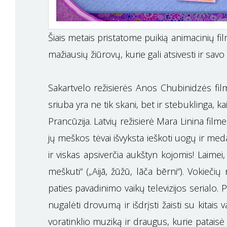
Šiais metais pristatome puikią animacinių fi
mažiausių žiūrovų, kurie gali atsivesti ir savo 
Sakartvelo režisierės Anos Chubinidzės film
sriuba yra ne tik skani, bet ir stebuklinga, 
Prancūzija. Latvių režisierė Mara Linina fil
jų meškos tėvai išvyksta ieškoti uogų ir med
ir viskas apsiverčia aukštyn kojomis! Laimei,
meškuti“ („Aijā, žūžū, lāča bērni“). Vokieči
paties pavadinimo vaikų televizijos serialo.
nugalėti drovumą ir išdrįsti žaisti su kitais 
voratinklio muziką ir draugus, kurie pataisė