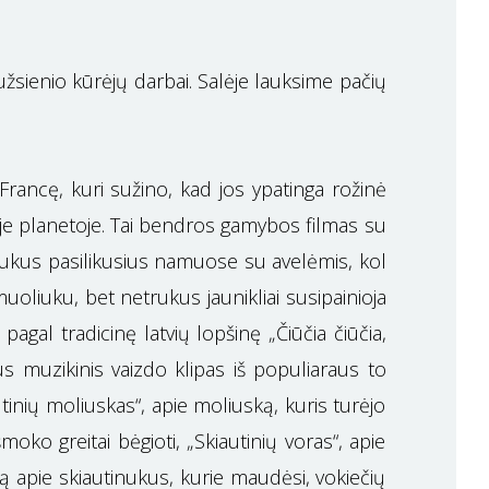
užsienio kūrėjų darbai. Salėje lauksime pačių
Francę, kuri sužino, kad jos ypatinga rožinė
stoje planetoje. Tai bendros gamybos filmas su
škiukus pasilikusius namuose su avelėmis, kol
uoliuku, bet netrukus jaunikliai susipainioja
pagal tradicinę latvių lopšinę „Čiūčia čiūčia,
lus muzikinis vaizdo klipas iš populiaraus to
tinių moliuskas“, apie moliuską, kuris turėjo
šmoko greitai bėgioti, „Skiautinių voras“, apie
mą apie skiautinukus, kurie maudėsi, vokiečių