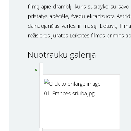
filmą apie dramblį, kuris susipyko su savo 
pristatys abėcėlę, švedų ekranizuotą Astrid
dainuojančias varles ir musę. Lietuvių fi
režisierės Jūratės Leikaitės filmas primins ap
Nuotraukų galerija