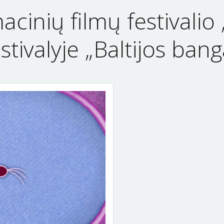
cinių filmų festivalio 
tivalyje „Baltijos ban