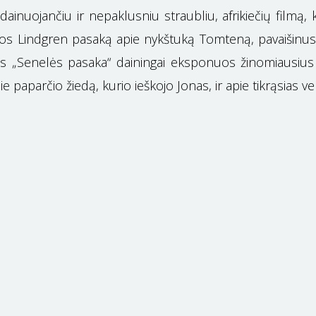
dainuojančiu ir nepaklusniu straubliu, afrikiečių filmą
os Lindgren pasaką apie nykštuką Tomteną, pavaišinusį i
lmas „Senelės pasaka“ dainingai eksponuos žinomiausi
ie paparčio žiedą, kurio ieškojo Jonas, ir apie tikrąsias 