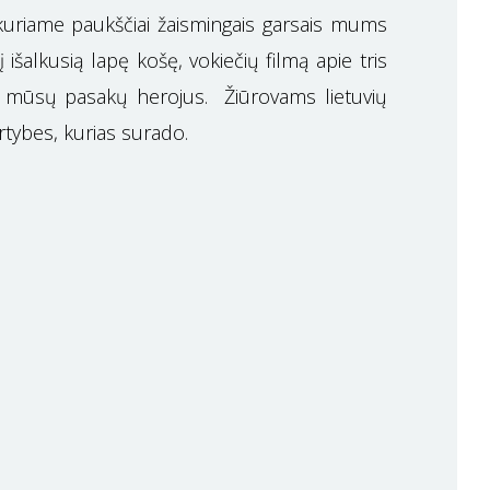
, kuriame paukščiai žaismingais garsais mums
šalkusią lapę košę, vokiečių filmą apie tris
us mūsų pasakų herojus. Žiūrovams lietuvių
vertybes, kurias surado.