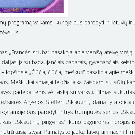
lmų programą vaikams, kurioje bus parodyti ir lietuvių ir 
tėvelius.
as „Francės sriuba“ pasakoja apie vienišą ateivę virėją 
kai dalijasi ja su badaujančiais padarais, gyvenančiais kei
me – lopšinėje „Čiūčia, čiūčia, meškuti“ pasakoja apie me
aus. Meškiukai smagiai leidžia laiką žaisdami su siūlų kam
 avys padeda jiems vėl viską sutvarkyti. Filmas sukurtas 
ų režisierės Angelos Steffen „Skiautinių daina“ yra oficia
 Programoje bus parodyti ir trys trumputės serijos: „Skiau
vaikais, „Skiautinių pingvinas“, kurio pagrindinis herojus i
 nutrūkusią stygą. Pamatysite jaukų latvių animacinį fil