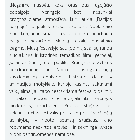
„Negalime nuspėti, koks oras bus rugpjūčio
pabaigoje Neringoje, bet nesunkiai
prognozuojame atmosferą, kuri laukia „Baltijos
bangoje“. Tai jaukus festivalis, kuriame šiuolaikinio
kino kūrėjai ir smalsi, atvira publika bendrauja
daug ir nevaržomi skubių reikalų, nuolatinio
bėgimo. Mūsų festivalyje sau įdomių seansų randa
šiuolaikinės ir istorinės tematikos filmų gerbėjai,
įvairių amžiaus grupių publika. Branginame vietinės
bendruomenės ir Nidoje atostogaujančiųjų
susidomėjimą edukacine festivalio dalimi –
animacijos mokyklėle, kurioje kasmet sukuriami
vaikų filmai jau tapo neatskiriama festivalio dalimi“,
– sako Lietuvos kinematografininkų sąjungos
direktorius, prodiuseris Arūnas Stoškus. Per
kelerius metus festivalis prisitaikė prie jį varžančių
aplinkybių – riboto seansų skaičiaus, kino
rodymams neskirtos erdvės – ir sėkmingai vyksta
Nidos bendruomenės namuose.