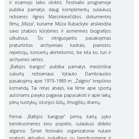
ir esamojo laiko slinktis. Festivalio programoje
publika pamatys daug komplimentų sulaukusį
režisierės Agnės Marcinkevičiūtės dokumentinį
filmą „Mūza“, kuriame Mūza Rubackytė atskleidžia
savo įstabios kūrybinės ir asmeninės biografijos
užkulisius. Šis intriguojantis pasakojimas
praturtintas archyviniais kadrais, pianistės
repeticijų, koncertų akimirkomis, be kita ko, turi ir
archyvinės vertės.
„Baltijos bangos“ publika pamatys meistriškai
sukurtą režisieriaus Vytauto Dambrausko
pasakojimą apie 1979–1989 m. „Žalgirio“ krepšinio
komandą. Tai retas atvejis, kai filme apie sportą
autoriams pavyko pagaviai papasakoti ir apie laiką,
pilną nuotykių, istorijos lūžių, žmogiškų dramų.
Pernai „Baltijos bangoje“ pirmą kartą įvyko
bendruomenės kino popietė, sulaukusi didelio
atgarsio. Šįmet festivalio organizatoriai nutarė
pratęsti aktualius pokalbius su bendruomene ir