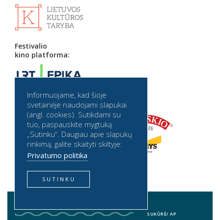
Festivalio
kino platforma:
Informuojame, kad šioje
Partneriai:
svetainėje naudojami slapukai
(angl. cookies). Sutikdami su
tuo, paspauskite mygtuką
„Sutinku“. Daugiau apie slapukų
rinkimą, galite skaityti skiltyje:
Privatumo politika
SUTINKU
2026 © BALTIJOS BANGA. VISOS TEISĖS SAUGOMOS
BALTIJOS BANGA PRIVATUMO POLITIKA
SUKŪRĖ/
AP