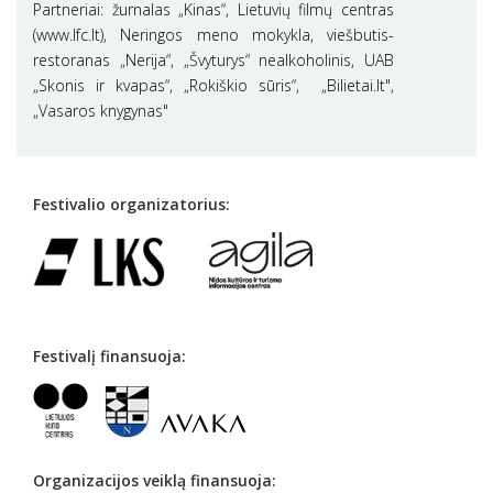
Partneriai: žurnalas „Kinas“, Lietuvių filmų centras
(www.lfc.lt), Neringos meno mokykla, viešbutis-
restoranas „Nerija“, „Švyturys“ nealkoholinis, UAB
„Skonis ir kvapas“, „Rokiškio sūris“, „Bilietai.lt",
„Vasaros knygynas"
Festivalio organizatorius:
Festivalį finansuoja:
Organizacijos veiklą finansuoja: