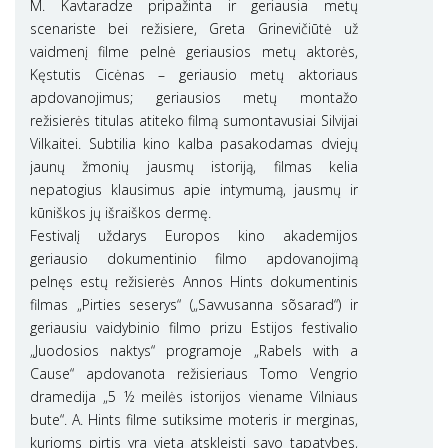
M. Kavtaradze pripažinta ir geriausia metų
scenariste bei režisiere, Greta Grinevičiūtė už
vaidmenį filme pelnė geriausios metų aktorės,
Kęstutis Cicėnas – geriausio metų aktoriaus
apdovanojimus; geriausios metų montažo
režisierės titulas atiteko filmą sumontavusiai Silvijai
Vilkaitei. Subtilia kino kalba pasakodamas dviejų
jaunų žmonių jausmų istoriją, filmas kelia
nepatogius klausimus apie intymumą, jausmų ir
kūniškos jų išraiškos dermę.
Festivalį uždarys Europos kino akademijos
geriausio dokumentinio filmo apdovanojimą
pelnęs estų režisierės Annos Hints dokumentinis
filmas „Pirties seserys“ („Savvusanna sõsarad“) ir
geriausiu vaidybinio filmo prizu Estijos festivalio
„Juodosios naktys“ programoje „Rabels with a
Cause“ apdovanota režisieriaus Tomo Vengrio
dramedija „5 ½ meilės istorijos viename Vilniaus
bute“. A. Hints filme sutiksime moteris ir merginas,
kurioms pirtis yra vieta atskleisti savo tapatybes,