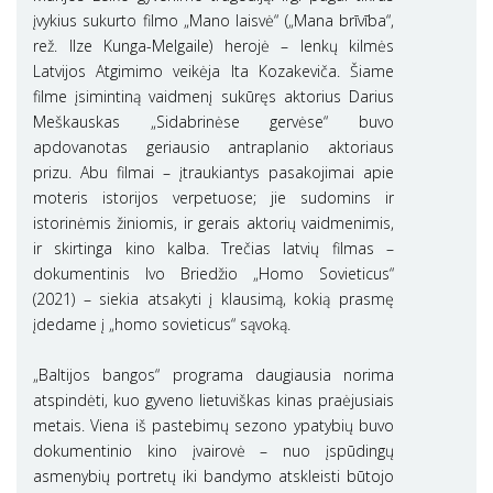
įvykius sukurto filmo „Mano laisvė“ („Mana brīvība“,
rež. Ilze Kunga-Melgaile) herojė – lenkų kilmės
Latvijos Atgimimo veikėja Ita Kozakeviča. Šiame
filme įsimintiną vaidmenį sukūręs aktorius Darius
Meškauskas „Sidabrinėse gervėse“ buvo
apdovanotas geriausio antraplanio aktoriaus
prizu. Abu filmai – įtraukiantys pasakojimai apie
moteris istorijos verpetuose; jie sudomins ir
istorinėmis žiniomis, ir gerais aktorių vaidmenimis,
ir skirtinga kino kalba. Trečias latvių filmas ­–
dokumentinis Ivo Briedžio „Homo Sovieticus“
(2021) – siekia atsakyti į klausimą, kokią prasmę
įdedame į „homo sovieticus“ sąvoką.
„Baltijos bangos“ programa daugiausia norima
atspindėti, kuo gyveno lietuviškas kinas praėjusiais
metais. Viena iš pastebimų sezono ypatybių buvo
dokumentinio kino įvairovė – nuo įspūdingų
asmenybių portretų iki bandymo atskleisti būtojo