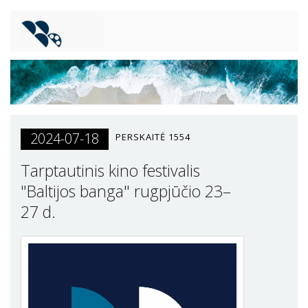
2024-07-18
PERSKAITĖ
1554
Tarptautinis kino festivalis
"Baltijos banga" rugpjūčio 23–
27 d.