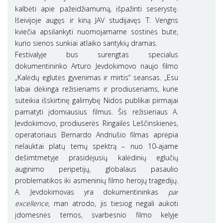
kalbėti apie pažeidžiamumą, išpažinti seserystę.
Išeivijoje augęs ir kiną JAV studijavęs T. Vengris
kviečia apsilankyti nuomojamame sostinės bute,
kurio sienos sunkiai atlaiko santykių dramas.
Festivalyje bus surengtas specialus
dokumentininko Arturo Jevdokimovo naujo filmo
„Kalėdų eglutės gyvenimas ir mirtis“ seansas. „Esu
labai dėkinga režisieriams ir prodiuseriams, kurie
suteikia išskirtinę galimybę Nidos publikai pirmajai
pamatyti įdomiausius filmus. Šis režisieriaus A.
Jevdokimovo, prodiuserės Ringailės Leščinskienės,
operatoriaus Bernardo Andriušio filmas aprėpia
nelauktai platų temų spektrą – nuo 10-ajame
dešimtmetyje prasidėjusių kalėdinių eglučių
auginimo peripetijų, globalaus pasaulio
problematikos iki asmeninių filmo herojų tragedijų.
A. Jevdokimovas yra dokumentininkas
par
excellence
, man atrodo, jis tiesiog negali aukoti
įdomesnės temos, svarbesnio filmo kelyje