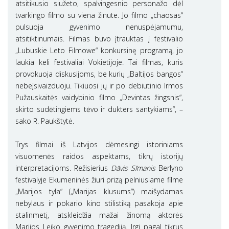
atsitikusio siužeto, spalvingesnio personažo dėl
tvarkingo filmo su viena žinute. Jo filmo „chaosas“
pulsuoja gyvenimo nenuspėjamumu,
atsitiktinumais. Filmas buvo įtrauktas į festivalio
„Lubuskie Leto Filmowe“ konkursinę programą, jo
laukia keli festivaliai Vokietijoje. Tai filmas, kuris
provokuoja diskusijoms, be kurių „Baltijos bangos“
nebeįsivaizduoju. Tikiuosi jų ir po debiutinio Irmos
Pužauskaitės vaidybinio filmo „Devintas žingsnis“,
skirto sudėtingiems tėvo ir dukters santykiams“, –
sako R. Paukštytė.
Trys filmai iš Latvijos dėmesingi istoriniams
visuomenės raidos aspektams, tikrų istorijų
interpretacijoms. Režisierius
Dāvis Sīmanis
Berlyno
festivalyje Ekumeninės žiuri prizą pelniusiame filme
„Marijos tyla“ („Marijas klusums“) maišydamas
nebylaus ir pokario kino stilistiką pasakoja apie
stalinmetį, atskleidžia mažai žinomą aktorės
Marijos Leiko gyvenimo tragediją. Irgi pagal tikrus