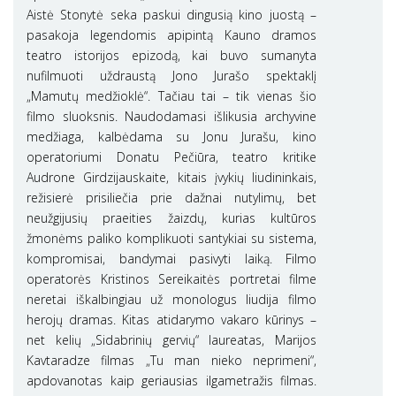
Aistė Stonytė seka paskui dingusią kino juostą –
pasakoja legendomis apipintą Kauno dramos
teatro istorijos epizodą, kai buvo sumanyta
nufilmuoti uždraustą Jono Jurašo spektaklį
„Mamutų medžioklė“. Tačiau tai – tik vienas šio
filmo sluoksnis. Naudodamasi išlikusia archyvine
medžiaga, kalbėdama su Jonu Jurašu, kino
operatoriumi Donatu Pečiūra, teatro kritike
Audrone Girdzijauskaite, kitais įvykių liudininkais,
režisierė prisiliečia prie dažnai nutylimų, bet
neužgijusių praeities žaizdų, kurias kultūros
žmonėms paliko komplikuoti santykiai su sistema,
kompromisai, bandymai pasivyti laiką. Filmo
operatorės Kristinos Sereikaitės portretai filme
neretai iškalbingiau už monologus liudija filmo
herojų dramas. Kitas atidarymo vakaro kūrinys –
net kelių „Sidabrinių gervių“ laureatas, Marijos
Kavtaradze filmas „Tu man nieko neprimeni“,
apdovanotas kaip geriausias ilgametražis filmas.