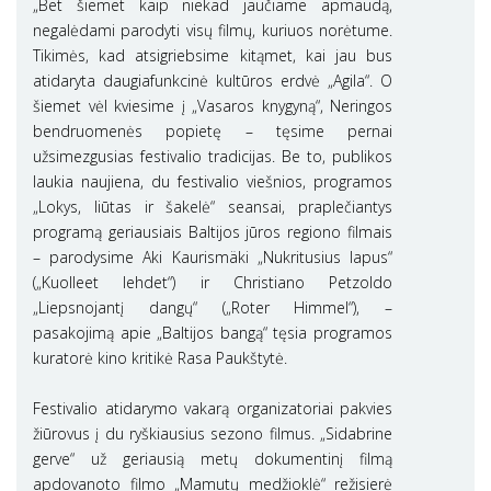
„Bet šiemet kaip niekad jaučiame apmaudą,
negalėdami parodyti visų filmų, kuriuos norėtume.
Tikimės, kad atsigriebsime kitąmet, kai jau bus
atidaryta daugiafunkcinė kultūros erdvė „Agila“. O
šiemet vėl kviesime į „Vasaros knygyną“, Neringos
bendruomenės popietę – tęsime pernai
užsimezgusias festivalio tradicijas. Be to, publikos
laukia naujiena, du festivalio viešnios, programos
„Lokys, liūtas ir šakelė“ seansai, praplečiantys
programą geriausiais Baltijos jūros regiono filmais
– parodysime Aki Kaurismäki „Nukritusius lapus“
(„Kuolleet lehdet“) ir Christiano Petzoldo
„Liepsnojantį dangų“ („Roter Himmel“), –
pasakojimą apie „Baltijos bangą“ tęsia programos
kuratorė kino kritikė Rasa Paukštytė.
Festivalio atidarymo vakarą organizatoriai pakvies
žiūrovus į du ryškiausius sezono filmus. „Sidabrine
gerve“ už geriausią metų dokumentinį filmą
apdovanoto filmo „Mamutų medžioklė“ režisierė