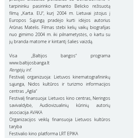
tarpininku pasirinko Eimanto Belicko režisuotą
filmą „Karta. EU“, kurį 2004 m. Lietuvai įstojus į
Europos Sąjungą pradėjo kurti idėjos autorius
Arūnas Matelis. Filmas stebi kelių vaikų biografijas
nuo gimimo 2004 m. iki pilnametystės, o kartu su
jų branda matome ir kintantį šalies vaizdą.
Visa „Baltijos bangos“ programa
www.baltijosbanga.lt
Rengėjų inf.
Festivalį organizuoja: Lietuvos kinematografininkų
sąjunga, Nidos kultūros ir turizmo informacijos
centras „Agila“
Festivalį finansuoja: Lietuvos kino centras, Neringos
savivaldybė, Audiovizualinių kūrinių autorių
asociacija AVAKA
Organizacijos veiklą finansuoja Lietuvos kultūros
taryba
Festivalio kino platforma LRT EPIKA