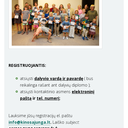
REGISTRUOJANTIS:
atsiųsti
dalyvio vardą ir pavardę
( bus
reikalinga rašant ant dalyvių diplomo );
atsiųsti kontaktinio asmens
elektroninį
paštą
ir
tel. numerį;
Lauksime jūsų registracijų el. paštu
info@kinosajunga.lt
.
Laiško
subject
: