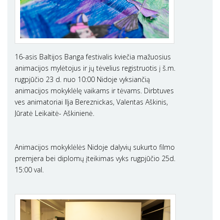
16-asis Baltijos Banga festivalis kviečia mažuosius
animacijos mylėtojus ir jų tėvelius registruotis į š.m.
rugpjūčio 23 d. nuo 10:00 Nidoje vyksiančią
animacijos mokyklėlę vaikams ir tėvams. Dirbtuves
ves animatoriai Ilja Bereznickas, Valentas Aškinis,
Jūratė Leikaitė- Aškinienė.
Animacijos mokyklėlės Nidoje dalyvių sukurto filmo
premjera bei diplomų įteikimas vyks rugpjūčio 25d.
15:00 val.