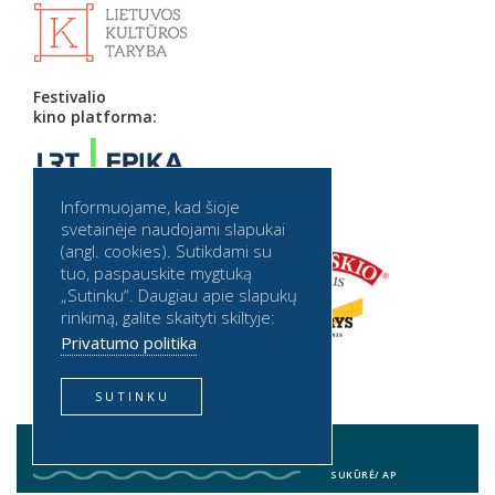
Festivalio
kino platforma:
Informuojame, kad šioje
Partneriai:
svetainėje naudojami slapukai
(angl. cookies). Sutikdami su
tuo, paspauskite mygtuką
„Sutinku“. Daugiau apie slapukų
rinkimą, galite skaityti skiltyje:
Privatumo politika
SUTINKU
2026 © BALTIJOS BANGA. VISOS TEISĖS SAUGOMOS
BALTIJOS BANGA PRIVATUMO POLITIKA
SUKŪRĖ/
AP