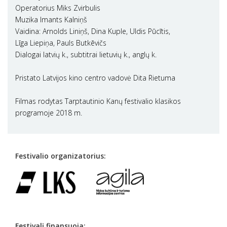
Operatorius Miks Zvirbulis
Muzika Imants Kalniņš
Vaidina: Arnolds Liniņš, Dina Kuple, Uldis Pūcītis,
Līga Liepiņa, Pauls Butkēvičs
Dialogai latvių k., subtitrai lietuvių k., anglų k.
Pristato Latvijos kino centro vadovė Dita Rietuma
Filmas rodytas Tarptautinio Kanų festivalio klasikos
programoje 2018 m.
Festivalio organizatorius:
Festivalį finansuoja: