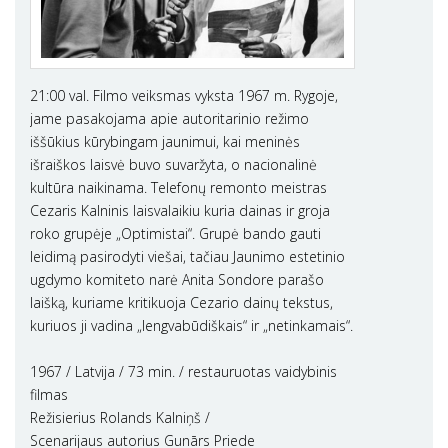
21:00 val. Filmo veiksmas vyksta 1967 m. Rygoje,
jame pasakojama apie autoritarinio režimo
iššūkius kūrybingam jaunimui, kai meninės
išraiškos laisvė buvo suvaržyta, o nacionalinė
kultūra naikinama. Telefonų remonto meistras
Cezaris Kalninis laisvalaikiu kuria dainas ir groja
roko grupėje „Optimistai“. Grupė bando gauti
leidimą pasirodyti viešai, tačiau Jaunimo estetinio
ugdymo komiteto narė Anita Sondore parašo
laišką, kuriame kritikuoja Cezario dainų tekstus,
kuriuos ji vadina „lengvabūdiškais“ ir „netinkamais“.
1967 / Latvija / 73 min. / restauruotas vaidybinis
filmas
Režisierius Rolands Kalniņš /
Scenarijaus autorius Gunārs Priede