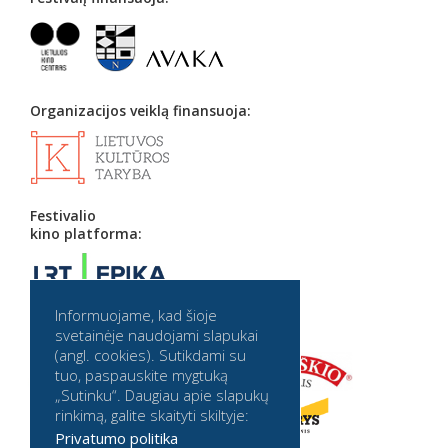
Organizacijos veiklą finansuoja:
Festivalio
kino platforma:
Informuojame, kad šioje
Partneriai:
svetainėje naudojami slapukai
(angl. cookies). Sutikdami su
tuo, paspauskite mygtuką
„Sutinku“. Daugiau apie slapukų
rinkimą, galite skaityti skiltyje:
Privatumo politika